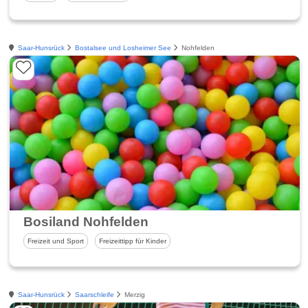
Saar-Hunsrück
Bostalsee und Losheimer See
Nohfelden
Bosiland Nohfelden
Freizeit und Sport
Freizeittipp für Kinder
Saar-Hunsrück
Saarschleife
Merzig