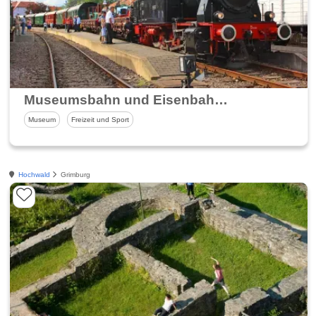
Museumsbahn und Eisenbahnmuseum Losheim
Museum
Freizeit und Sport
Hochwald
Grimburg