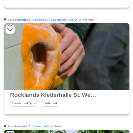
Saar-Hunsrück
Bostalsee und Losheimer See
St. Wendel
Rocklands Kletterhalle St. Wendel
Freizeit und Sport
Kletterpark
Saar-Hunsrück
Saarschleife
Merzig