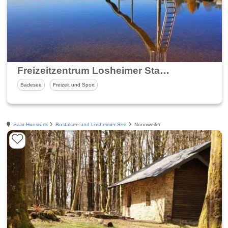
Freizeitzentrum Losheimer Stausee
Badesee
Freizeit und Sport
Saar-Hunsrück
Bostalsee und Losheimer See
Nonnweiler