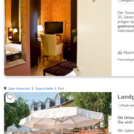
Landgasth
Der Sonn
20 Jahren
prägen d
gastrono
individue
Maxim
Fernsehgerä
Saar-Hunsrück
Saarschleife
Perl
Landg
Urlaub au
Ob Urlau
Sie sich
Wir laden