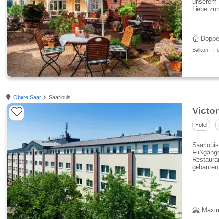
unserem 
Liebe zum
Doppe
Balkon · Fe
Obere Saar
Saarlouis
Victo
Hotel
Saarlouis
Fußgänger
Restauran
gebauten
Maxim