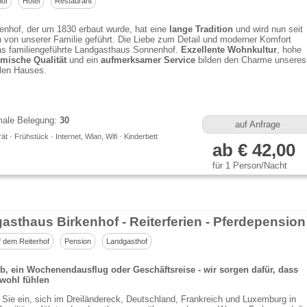
of
Hotel
Restaurant
enhof, der um 1830 erbaut wurde, hat eine
lange Tradition
und wird nun seit
 von unserer Familie geführt. Die Liebe zum Detail und moderner Komfort
as familiengeführte Landgasthaus Sonnenhof.
Exzellente Wohnkultur
, hohe
mische Qualität
und ein
aufmerksamer Service
bilden den Charme unseres
llen Hauses.
ale Belegung:
30
auf Anfrage
t · Frühstück · Internet, Wlan, Wifi · Kinderbett
ab € 42,00
für 1 Person/Nacht
asthaus Birkenhof - Reiterferien - Pferdepension
f dem Reiterhof
Pension
Landgasthof
b, ein Wochenendausflug oder Geschäftsreise - wir sorgen dafür, dass
 wohl fühlen
 Sie ein, sich im Dreiländereck, Deutschland, Frankreich und Luxemburg in