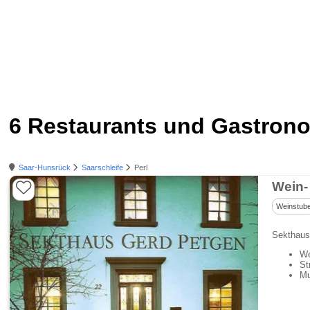
6 Restaurants und Gastrono
Saar-Hunsrück
Saarschleife
Perl
Weinstub
Sekthaus
We
St
Mu