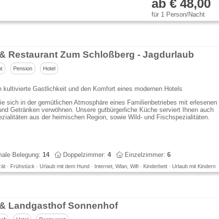
ab € 48,00
für 1 Person/Nacht
 & Restaurant Zum Schloßberg - Jagdurlaub
t
Pension
Hotel
n kultivierte Gastlichkeit und den Komfort eines modernen Hotels
e sich in der gemütlichen Atmosphäre eines Familienbetriebes mit erlesenen
und Getränken verwöhnen. Unsere gutbürgerliche Küche serviert Ihnen auch
zialitäten aus der heimischen Region, sowie Wild- und Fischspezialitäten.
ale Belegung:
14
Doppelzimmer:
4
Einzelzimmer:
6
t · Frühstück · Urlaub mit dem Hund · Internet, Wlan, Wifi · Kinderbett · Urlaub mit Kindern
 & Landgasthof Sonnenhof