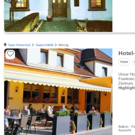
Saar-Hunsrück
Saarschleife
Merzig
Hotel
Hotel
Unser Hot
Frankrei
Zentrum, 
Highligh
Balkon · Fe
Aussicht