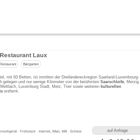
-Restaurant Laux
Restaurant
Biergarten
el, mit 60 Betten, ist inmitten der Dreiländereckregion Saarland-Luxembourg-
ch gelegen und nur wenige Kilometer von der berühmten
Saarschleife
, Merzig
Mettlach, Luxemburg Stadt, Metz, Trier sowie weiteren
kulturellen
ts
entfernt.
auf Anfrage
rnsehgerät · Frühstück · Internet, Wlan, Wifi · Schöne