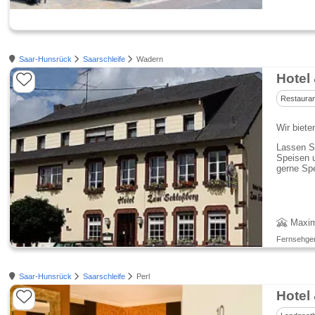
Saar-Hunsrück
Saarschleife
Wadern
Hotel
Restauran
Wir biete
Lassen Si
Speisen 
gerne Spe
Maxim
Fernsehgerä
Saar-Hunsrück
Saarschleife
Perl
Hotel