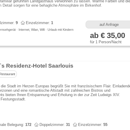
familiär geführten Landgasthaus verwöhnen zu lassen. Warme Farben und di
 Detail sorgen für eine behagliche Atmosphäre im Birkenhof.
lzimmer:
9
Einzelzimmer:
1
auf Anfrage
rnsehgerät · Internet, Wlan, Wifi · Urlaub mit Kindern
ab € 35,00
für 1 Person/Nacht
r`s Residenz-Hotel Saarlouis
Restaurant
 die Stadt im Herzen Europas begrüßt Sie mit französischem Flair. Einladend
zonen und eine romantische Altstadt mit zahlreichen Bistros und
ts bieten Ihnen Entspannung und Erholung in der zur Zeit Ludwigs XIV.
 Festungsstadt.
ale Belegung:
172
Doppelzimmer:
31
Einzelzimmer:
55