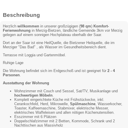
Beschreibung
Herzlich
willkommen
in unserer großzügigen (
98 qm
)
Komfort-
Ferienwohnung
in Merzig-Bietzen, ländliche Gemeinde 3km vor Merzig
gelegen auf einem sonnigen Hochplateau oberhalb der Saar.
Dort an der Saar ist eine HeilQuelle, die Bietzener Heilquelle, die im
Merziger "Das Bad" , als Wasser im Gesundheitsbereich dient.
Terrasse mit Loggia und Gartenmöbel.
Ruhige Lage
Die Wohnung befindet sich im Erdgeschoß und ist geeignet für
2 - 4
Personen
.
Ausstattung der Wohnung
Wohnzimmer mit Couch und Sessel, Sat/TV, Musikanlage und
hochwertigen Möbeln
.
Komplett eingerichtete Küche mit Frühstückecke, inkl.
Cerankochfeld, Herd, Mikrowelle,
Spülmaschine
, Wasserkocher,
Toaster, Kaffeemaschine, Stabmixer, elektrische Messer,
elektrisches Waffeleisen und allen nötigen Küchenutensilien.
Esszimmer mit 6 Plätzen
Doppelschlafzimmer mit 2 Betten, Kommode, Schrank und 2
Nachttischen aus Massivholz