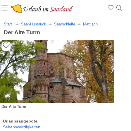
Start
Saar-Hunsrück
Saarschleife
Mettlach
Der Alte Turm
Der Alte Turm
Urlaubsangebote
Sehenswürdigkeiten