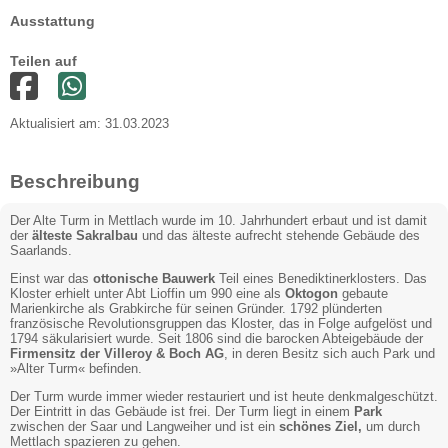
Ausstattung
Teilen auf
Aktualisiert am: 31.03.2023
Beschreibung
Der Alte Turm in Mettlach wurde im 10. Jahrhundert erbaut und ist damit
der
älteste Sakralbau
und das älteste aufrecht stehende Gebäude des
Saarlands.
Einst war das
ottonische Bauwerk
Teil eines Benediktinerklosters. Das
Kloster erhielt unter Abt Lioffin um 990 eine als
Oktogon
gebaute
Marienkirche als Grabkirche für seinen Gründer. 1792 plünderten
französische Revolutionsgruppen das Kloster, das in Folge aufgelöst und
1794 säkularisiert wurde. Seit 1806 sind die barocken Abteigebäude der
Firmensitz der Villeroy & Boch AG
, in deren Besitz sich auch Park und
»Alter Turm« befinden.
Der Turm wurde immer wieder restauriert und ist heute denkmalgeschützt.
Der Eintritt in das Gebäude ist frei. Der Turm liegt in einem
Park
zwischen der Saar und Langweiher und ist ein
schönes Ziel,
um durch
Mettlach spazieren zu gehen.