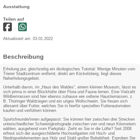
Ausstattung
Teilen auf
Aktualisiert am: 03.01.2022
Beschreibung
Erholung pur, gleichzeitig ein ökologisches Tutorial: Wenige Minuten vom
Trierer Stadtzentrum entfernt, direkt am Köckelsberg, liegt dieses
Naherholungsgebiet.
Unterhalb davon, im „Haus des Waldes“, einem kleinen Museum, lässt es
sich prima in einer Blockhütte über Flora und Fauna lernen. Eine Vielzahl
Wildtierrrassen sind hier ebenso zuhause wie seltene Haustierrassen, z.
B. Thüringer Waldziegen und ein uriges Wollschwein. Sie freuen sich
allesamt über Futter, welches Sie in hierfür speziellen Futterautomaten
kaufen und verfüttern können.
Sportsfreunde/innen aufgepasst: Sie können hier zwischen drei Strecken
unterschiedlicher Schwierigkeitsgrade zwischen vier und neun Kilometern
wählen, ausgehend vom Parkplatz. Zieht es Sie in die Lüfte? Seit 2008
erfreut sich der ausgeschilderte Hochseilgarten mit Hoch- und
Niedrigseilelementen aus Holz und Stahl großer Beliebtheit. Erproben Sie