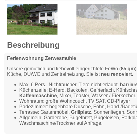
Beschreibung
Ferienwohnung Zerwesmühle
Unsere gemütlich und liebevoll eingerichtete FeWo (
85 qm
Küche, DU/WC und Zentralheizung. Sie ist
neu renoviert
.
Max. 6 Pers., Nichtraucher, Tiere nicht erlaubt,
barriere
Küchenzeile: E-Herd, Backofen, Gefrierfach, Kühlschra
Kaffeemaschine
, Mixer, Toaster, Wasser-/ Eierkocher.
Wohnraum: große Wohncouch, TV SAT, CD-Player
Badezimmer: begehbare Dusche, Föhn, Hand-/Badetü
Terrasse: Gartenmöbel,
Grillplatz
, Sonnenliegen, Sonn
Allgemein: Garderobe, Bügelbrett, Bügeleisen, Parkpl
Waschmaschine/Trockner auf Anfrage.