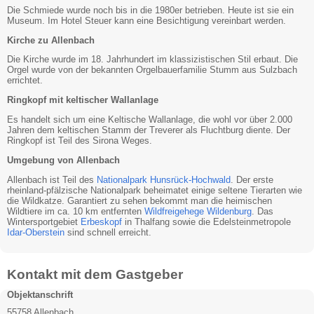
Die Schmiede wurde noch bis in die 1980er betrieben. Heute ist sie ein
Museum. Im Hotel Steuer kann eine Besichtigung vereinbart werden.
Kirche zu Allenbach
Die Kirche wurde im 18. Jahrhundert im klassizistischen Stil erbaut. Die
Orgel wurde von der bekannten Orgelbauerfamilie Stumm aus Sulzbach
errichtet.
Ringkopf mit keltischer Wallanlage
Es handelt sich um eine Keltische Wallanlage, die wohl vor über 2.000
Jahren dem keltischen Stamm der Treverer als Fluchtburg diente. Der
Ringkopf ist Teil des Sirona Weges.
Umgebung von Allenbach
Allenbach ist Teil des
Nationalpark Hunsrück-Hochwald
. Der erste
rheinland-pfälzische Nationalpark beheimatet einige seltene Tierarten wie
die Wildkatze. Garantiert zu sehen bekommt man die heimischen
Wildtiere im ca. 10 km entfernten
Wildfreigehege Wildenburg
. Das
Wintersportgebiet
Erbeskopf
in Thalfang sowie die Edelsteinmetropole
Idar-Oberstein
sind schnell erreicht.
Kontakt mit dem Gastgeber
Objektanschrift
55758 Allenbach