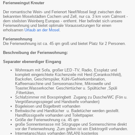
Ferienweingut Kreuter
Der romantische Wein- und Ferienort Neef/Mosel liegt zwischen den
bekannten Moselstädten Cochem und Zell, nur ca. 3 km vom Calmont -
dem steilsten Weinberg Europas - entfernt. Hier befindet sich unsere
Ferienwohnung und bietet optimale Voraussetzungen für einen
erholsamen
Urlaub an der Mosel
.
Ferienwohnung
Die Ferienwohnung ist ca. 45 qm groß und bietet Platz für 2 Personen.
Beschreibung der Ferienwohnung:
Separater ebenerdiger Eingang
Wohnraum mit Sofa, großer LED -TV, Radio, Essplatz und
komplett eingerichtete Küchenzeile mit Herd (Cerankochfeld),
Backofen, Geschirrspüler, Kühl-/Gefrierkombination,
Kaffeemaschine und Senseomaschine, Mikrowelle und
Toaster,Wasserkocher. Geschirrtücher u. Spültücher ,Spüli
,Filtertüten,
Schlafzimmer mit Boxspringbett Zugang zu Dusche/WC (Fön u.
Vergrößerungsspiegel und Handseife vorhanden)
Bügeleisen und Bügelbrett vorhanden
Bettwäsche und Handtücher u. Badetücher werden gestellt.
Handflüssigseife vorhanden und Toilettpapier.
Größe der Ferienwohnung ca. 45 qm
große Sonnenterrasse mit Sitzgruppe und Sonnenschirme direkt
vor der Ferienwohnung .Zum grillen ist ein Elektrogrill vorhanden.
Internetanschluss vorhanden (WLAN) kostenlos