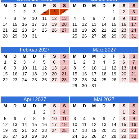
M
D
M
D
F
S
S
M
D
M
D
F
S
S
1
2
3
4
5
6
1
2
3
7
8
9
10
11
12
13
4
5
6
7
8
9
10
14
15
16
17
18
19
20
11
12
13
14
15
16
17
21
22
23
24
25
26
27
18
19
20
21
22
23
24
28
29
30
31
25
26
27
28
29
30
31
Februar 2027
März 2027
M
D
M
D
F
S
S
M
D
M
D
F
S
S
1
2
3
4
5
6
7
1
2
3
4
5
6
7
8
9
10
11
12
13
14
8
9
10
11
12
13
14
15
16
17
18
19
20
21
15
16
17
18
19
20
21
22
23
24
25
26
27
28
22
23
24
25
26
27
28
29
30
31
April 2027
Mai 2027
M
D
M
D
F
S
S
M
D
M
D
F
S
S
1
2
3
4
1
2
5
6
7
8
9
10
11
3
4
5
6
7
8
9
12
13
14
15
16
17
18
10
11
12
13
14
15
16
19
20
21
22
23
24
25
17
18
19
20
21
22
23
26
27
28
29
30
24
25
26
27
28
29
30