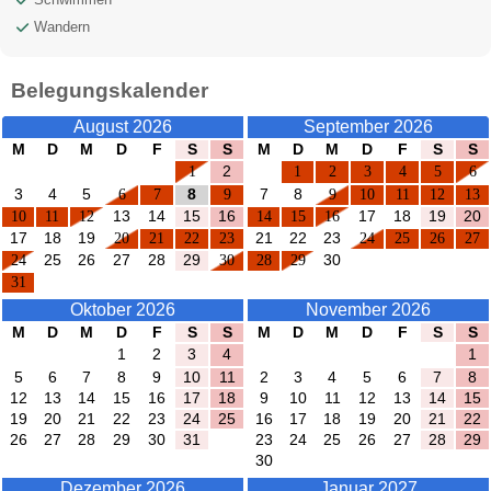
Wandern
Belegungskalender
August 2026
September 2026
M
D
M
D
F
S
S
M
D
M
D
F
S
S
1
2
1
2
3
4
5
6
3
4
5
6
7
8
9
7
8
9
10
11
12
13
10
11
12
13
14
15
16
14
15
16
17
18
19
20
17
18
19
20
21
22
23
21
22
23
24
25
26
27
24
25
26
27
28
29
30
28
29
30
31
Oktober 2026
November 2026
M
D
M
D
F
S
S
M
D
M
D
F
S
S
1
2
3
4
1
5
6
7
8
9
10
11
2
3
4
5
6
7
8
12
13
14
15
16
17
18
9
10
11
12
13
14
15
19
20
21
22
23
24
25
16
17
18
19
20
21
22
26
27
28
29
30
31
23
24
25
26
27
28
29
30
Dezember 2026
Januar 2027