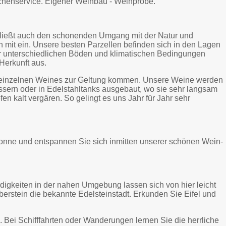
tchenservice. Eigener Weinbau - Weinprobe.
 schließt auch den schonenden Umgang mit der Natur und
 mit ein. Unsere besten Parzellen befinden sich in den Lagen
hr unterschiedlichen Böden und klimatischen Bedingungen
Herkunft aus.
des einzelnen Weines zur Geltung kommen. Unsere Weine werden
ässern oder in Edelstahltanks ausgebaut, wo sie sehr langsam
n kalt vergären. So gelingt es uns Jahr für Jahr sehr
Sonne und entspannen Sie sich inmitten unserer schönen Wein-
digkeiten in der nahen Umgebung lassen sich von hier leicht
berstein die bekannte Edelsteinstadt. Erkunden Sie Eifel und
Bei Schifffahrten oder Wanderungen lernen Sie die herrliche