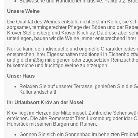
Bettwäsche und Handtücher inklusive, Parkplatz, Brö
Unsere Weine
Die Qualität des Weines entsteht nicht erst im Keller, sie
sorgsamer, termingerechter Pflege der Böden und der Reben
Kröver Steffensberg und Kröver Kirchlay. Da diese aber se
unterliegen, bauen wir die Weine immer entsprechend ihrer 
Nur so kann der individuelle und originelle Charakter je
entsprechen ihrer Eigenschaften traditionell in Eichenholzf
und gleichmäßig mit eigenen oder zugesetzten Reinzuchthefe
bukettreiche und fruchtige Weine zu erzeugen.
Unser Haus
Relaxen Sie auf unserer Terrasse, genießen Sie die 
Kulturlandschaft!
Ihr Urlaubsort Kröv an der Mosel
Kröv liegt im Herzen der Mittelmosel. Zahlreiche Sehenswür
erreichen. Die alte Römerstadt Trier, Luxemburg oder Idar-O
Hunsrück mit seinen Burgen und Ruinen.
Gönnen Sie sich ein Sonnenbad im beheizten Freibad. 