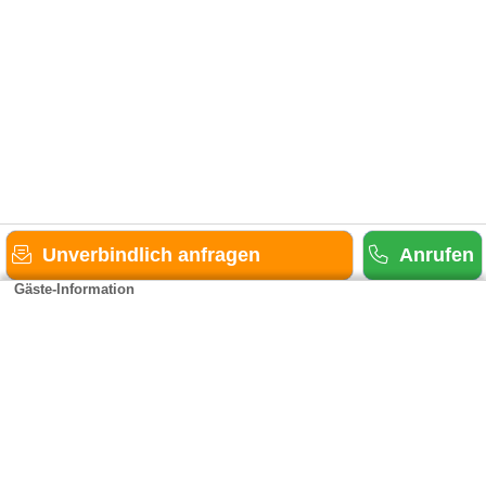
Unverbindlich anfragen
Anrufen
Gäste-Information
Kontakt
Anbieter-Informationen
Anmelden & Werben
Über uns
Das sind wir
AGB und Datenschutz
Impressum
Sitemap
Cookies verwalten
Weitere Portale
Urlaub in Rheinland-Pfalz
Urlaub in der Eifel