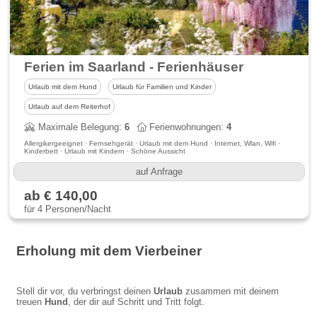
Ferien im Saarland - Ferienhäuser Bellana i
Urlaub mit dem Hund
Urlaub für Familien und Kinder
Urlaub auf dem Reiterhof
Maximale Belegung:
6
Ferienwohnungen:
4
Allergikergeeignet · Fernsehgerät · Urlaub mit dem Hund · Internet, Wlan, Wifi ·
Kinderbett · Urlaub mit Kindern · Schöne Aussicht
auf Anfrage
ab € 140,00
für 4 Personen/Nacht
Erholung mit dem Vierbeiner
Stell dir vor, du verbringst deinen
Urlaub
zusammen mit deinem
treuen
Hund
, der dir auf Schritt und Tritt folgt.