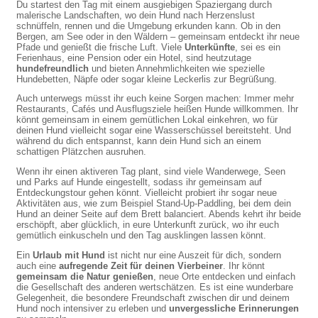
Du startest den Tag mit einem ausgiebigen Spaziergang durch
malerische Landschaften, wo dein Hund nach Herzenslust
schnüffeln, rennen und die Umgebung erkunden kann. Ob in den
Bergen, am See oder in den Wäldern – gemeinsam entdeckt ihr neue
Pfade und genießt die frische Luft. Viele
Unterkünfte
, sei es ein
Ferienhaus, eine Pension oder ein Hotel, sind heutzutage
hundefreundlich
und bieten Annehmlichkeiten wie spezielle
Hundebetten, Näpfe oder sogar kleine Leckerlis zur Begrüßung.
Auch unterwegs müsst ihr euch keine Sorgen machen: Immer mehr
Restaurants, Cafés und Ausflugsziele heißen Hunde willkommen. Ihr
könnt gemeinsam in einem gemütlichen Lokal einkehren, wo für
deinen Hund vielleicht sogar eine Wasserschüssel bereitsteht. Und
während du dich entspannst, kann dein Hund sich an einem
schattigen Plätzchen ausruhen.
Wenn ihr einen aktiveren Tag plant, sind viele Wanderwege, Seen
und Parks auf Hunde eingestellt, sodass ihr gemeinsam auf
Entdeckungstour gehen könnt. Vielleicht probiert ihr sogar neue
Aktivitäten aus, wie zum Beispiel Stand-Up-Paddling, bei dem dein
Hund an deiner Seite auf dem Brett balanciert. Abends kehrt ihr beide
erschöpft, aber glücklich, in eure Unterkunft zurück, wo ihr euch
gemütlich einkuscheln und den Tag ausklingen lassen könnt.
Ein
Urlaub mit Hund
ist nicht nur eine Auszeit für dich, sondern
auch eine
aufregende Zeit für deinen Vierbeiner
. Ihr könnt
gemeinsam die Natur genießen
, neue Orte entdecken und einfach
die Gesellschaft des anderen wertschätzen. Es ist eine wunderbare
Gelegenheit, die besondere Freundschaft zwischen dir und deinem
Hund noch intensiver zu erleben und
unvergessliche Erinnerungen