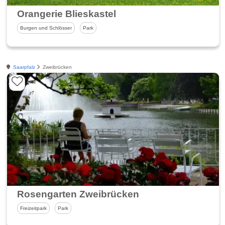
Orangerie Blieskastel
Burgen und Schlösser
Park
Saarpfalz
Zweibrücken
Rosengarten Zweibrücken
Freizeitpark
Park