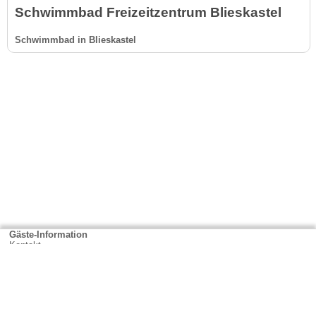
Schwimmbad Freizeitzentrum Blieskastel
Schwimmbad in Blieskastel
Gäste-Information
Kontakt
Anbieter-Informationen
Anmelden & Werben
Über uns
Das sind wir
AGB und Datenschutz
Impressum