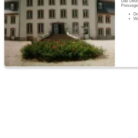
Das Deut
Pressege
Dr
We