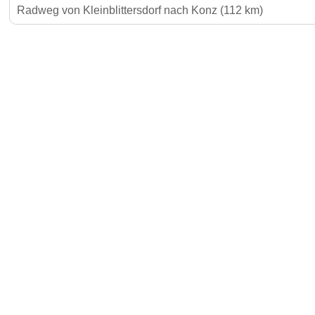
Radweg von Kleinblittersdorf nach Konz (112 km)
Gäste-I
Für Vermieter & Gastronomen
Kontakt
Jetzt Inserat buchen und 30 €
sparen