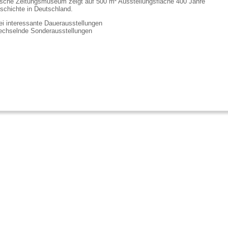
sche Zeitungsmuseum zeigt auf 500 m² Ausstellungsfläche 400 Jahre
schichte in Deutschland.
ei interessante Dauerausstellungen
chselnde Sonderausstellungen