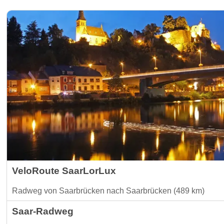
VeloRoute SaarLorLux
Radweg von Saarbrücken nach Saarbrücken (489 km)
Saar-Radweg