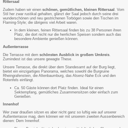
Rittersaal
Zudem haben wir einen
schönen, gemütlichen, kleinen Rittersaal
. Vom
Stil her zwar rustikal gehalten, glänzt der Saal jedoch durch seine drei
wunderschönen und neu gestrichenen Torbögen sowie den Tischen im
Flaming-Style; die übrigens viel Arbeit waren.
In dem kleinen, feinen Rittersaal finden bis zu 38 Personen ihren
Platz, die dort nicht nur die herrlichen Speisen sondern auch das
besondere Ambiente genießen können.
Außenterrasse
Die Terrasse mit dem
schönsten Ausblick in großem Umkreis
.
Zumindest ist das unsere gewagte These.
Unsere Terrasse, die direkt über dem Standesamt auf der Burg liegt,
bietet ein einzigartiges Panorama, welches sowohl die Burgruine
Rheingrafenstein, die Altenbaumburg, das Alsenz-Nahe Eck und den
Rotenfels einfängt.
Ca. 50 Gäste können dort Platz finden. Ideal für einen
Sektempfang, gemütliches Zusammensitzen oder einfach zum
Genießen.
Innenhof
Wer zwar draußen sitzen es aber nicht ganz so luftig wie auf unserer
Außenterrasse mag, dem können wir mit unserem zweiten Aussenbereich
dienen: Dem Innenhof.