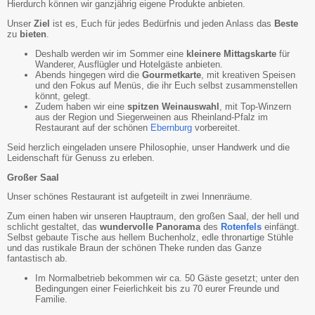
Hierdurch können wir ganzjährig eigene Produkte anbieten.
Unser
Ziel
ist es, Euch für jedes Bedürfnis und jeden Anlass das
Beste
zu
bieten
.
Deshalb werden wir im Sommer eine
kleinere Mittagskarte
für
Wanderer, Ausflügler und Hotelgäste anbieten.
Abends hingegen wird die
Gourmetkarte
, mit kreativen Speisen
und den Fokus auf Menüs, die ihr Euch selbst zusammenstellen
könnt, gelegt.
Zudem haben wir eine
spitzen Weinauswahl
, mit Top-Winzern
aus der Region und Siegerweinen aus Rheinland-Pfalz im
Restaurant auf der schönen
Ebernburg
vorbereitet.
Seid herzlich eingeladen unsere Philosophie, unser Handwerk und die
Leidenschaft für Genuss zu erleben.
Großer Saal
Unser schönes Restaurant ist aufgeteilt in zwei Innenräume.
Zum einen haben wir unseren Hauptraum, den großen Saal, der hell und
schlicht gestaltet, das
wundervolle Panorama
des
Rotenfels
einfängt.
Selbst gebaute Tische aus hellem Buchenholz, edle thronartige Stühle
und das rustikale Braun der schönen Theke runden das Ganze
fantastisch ab.
Im Normalbetrieb bekommen wir ca. 50 Gäste gesetzt; unter den
Bedingungen einer Feierlichkeit bis zu 70 eurer Freunde und
Familie.