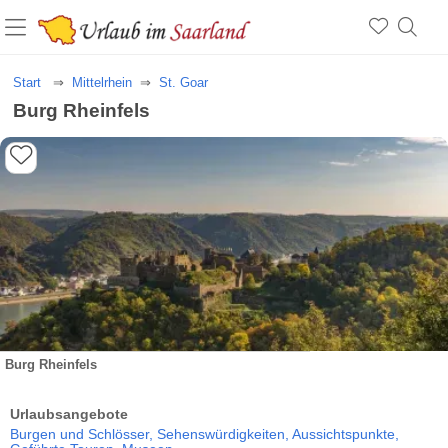
Start
Mittelrhein
St. Goar
Burg Rheinfels
Burg Rheinfels
Urlaubsangebote
Burgen und Schlösser,
Sehenswürdigkeiten,
Aussichtspunkte,