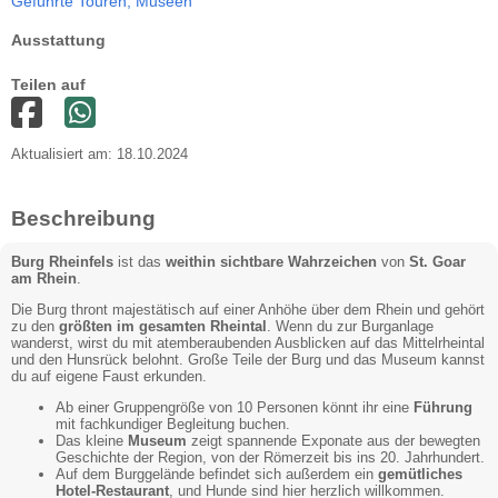
Geführte Touren,
Museen
Ausstattung
Teilen auf
Aktualisiert am: 18.10.2024
Beschreibung
Burg Rheinfels
ist das
weithin sichtbare Wahrzeichen
von
St. Goar
am Rhein
.
Die Burg thront majestätisch auf einer Anhöhe über dem Rhein und gehört
zu den
größten im gesamten Rheintal
. Wenn du zur Burganlage
wanderst, wirst du mit atemberaubenden Ausblicken auf das Mittelrheintal
und den Hunsrück belohnt. Große Teile der Burg und das Museum kannst
du auf eigene Faust erkunden.
Ab einer Gruppengröße von 10 Personen könnt ihr eine
Führung
mit fachkundiger Begleitung buchen.
Das kleine
Museum
zeigt spannende Exponate aus der bewegten
Geschichte der Region, von der Römerzeit bis ins 20. Jahrhundert.
Auf dem Burggelände befindet sich außerdem ein
gemütliches
Hotel-Restaurant
, und Hunde sind hier herzlich willkommen.