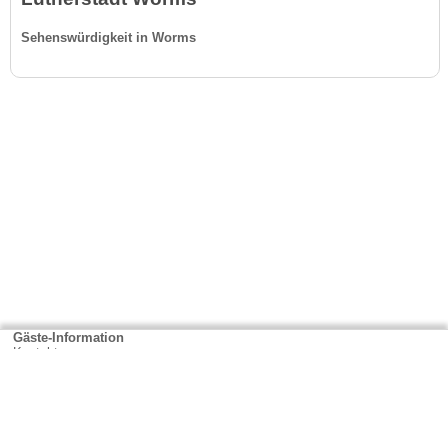
Sehenswürdigkeit in Worms
Gäste-Information
Kontakt
Anbieter-Informationen
Anmelden & Werben
Über uns
Das sind wir
AGB und Datenschutz
Impressum