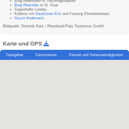
Burg Rheinstein in Trechtingshausen
Burg Rheinfels
in St. Goar
Sagenhafte Loreley
Koblenz mit
Deutschen Eck
und Festung Ehrenbreitstein
Geysir Andernach
Bildquelle: Dominik Ketz / Rheinland-Pfalz Tourismus GmbH
Karte und GPS
Gastgeber
Gastronomie
Freizeit und Sehenswürdigkeiten