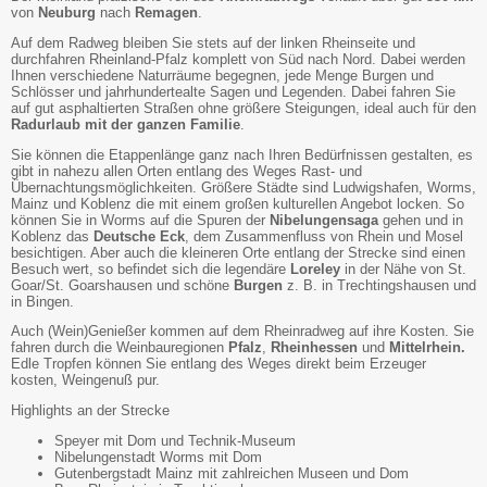
von
Neuburg
nach
Remagen
.
Auf dem Radweg bleiben Sie stets auf der linken Rheinseite und
durchfahren Rheinland-Pfalz komplett von Süd nach Nord. Dabei werden
Ihnen verschiedene Naturräume begegnen, jede Menge Burgen und
Schlösser und jahrhundertealte Sagen und Legenden. Dabei fahren Sie
auf gut asphaltierten Straßen ohne größere Steigungen, ideal auch für den
Radurlaub mit der ganzen Familie
.
Sie können die Etappenlänge ganz nach Ihren Bedürfnissen gestalten, es
gibt in nahezu allen Orten entlang des Weges Rast- und
Übernachtungsmöglichkeiten. Größere Städte sind Ludwigshafen, Worms,
Mainz und Koblenz die mit einem großen kulturellen Angebot locken. So
können Sie in Worms auf die Spuren der
Nibelungensaga
gehen und in
Koblenz das
Deutsche Eck
, dem Zusammenfluss von Rhein und Mosel
besichtigen. Aber auch die kleineren Orte entlang der Strecke sind einen
Besuch wert, so befindet sich die legendäre
Loreley
in der Nähe von St.
Goar/St. Goarshausen und schöne
Burgen
z. B. in Trechtingshausen und
in Bingen.
Auch (Wein)Genießer kommen auf dem Rheinradweg auf ihre Kosten. Sie
fahren durch die Weinbauregionen
Pfalz
,
Rheinhessen
und
Mittelrhein.
Edle Tropfen können Sie entlang des Weges direkt beim Erzeuger
kosten, Weingenuß pur.
Highlights an der Strecke
Speyer mit Dom und Technik-Museum
Nibelungenstadt Worms mit Dom
Gutenbergstadt Mainz mit zahlreichen Museen und Dom