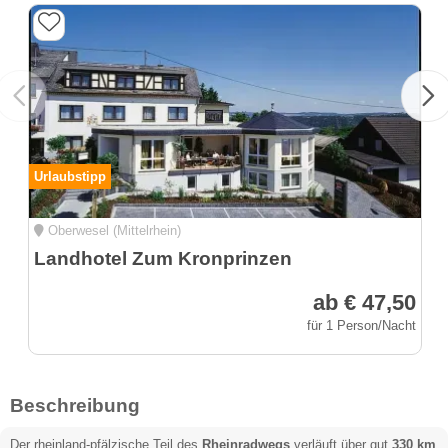
Urlaubstipp
Oberwesel (Mittelrhein)
Landhotel Zum Kronprinzen
ab € 47,50
für 1 Person/Nacht
Beschreibung
Der rheinland-pfälzische Teil des
Rheinradwegs
verläuft über gut
330 km