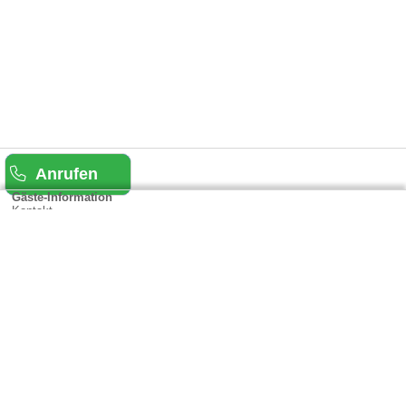
Anrufen
Gäste-Information
Kontakt
Anbieter-Informationen
Anmelden & Werben
Über uns
Das sind wir
AGB und Datenschutz
Impressum
Sitemap
Cookies verwalten
Weitere Portale
Urlaub in Rheinland-Pfalz
Urlaub in der Eifel
Urlaub in Hessen
Urlaub im Sauerland
Urlaub in Baden-Württemberg