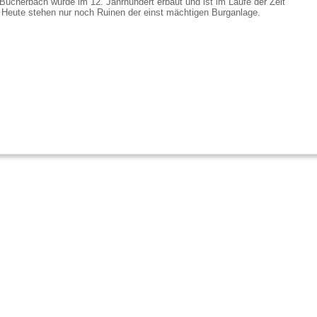
Bucherbach wurde im 12. Jahrhundert erbaut und ist im Laufe der Zeit
. Heute stehen nur noch Ruinen der einst mächtigen Burganlage.