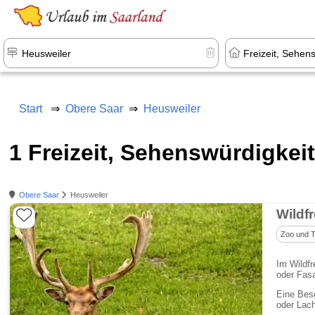
Start
Obere Saar
Heusweiler
1 Freizeit, Sehenswürdigkei
Obere Saar
Heusweiler
Wildf
Zoo und T
Im Wildfr
oder Fas
Eine Beso
oder Lac