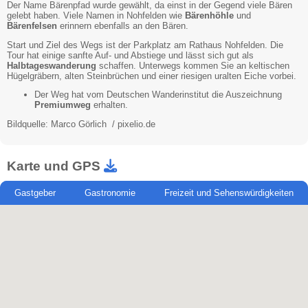
Der Name Bärenpfad wurde gewählt, da einst in der Gegend viele Bären
gelebt haben. Viele Namen in Nohfelden wie
Bärenhöhle
und
Bärenfelsen
erinnern ebenfalls an den Bären.
Start und Ziel des Wegs ist der Parkplatz am Rathaus Nohfelden. Die
Tour hat einige sanfte Auf- und Abstiege und lässt sich gut als
Halbtageswanderung
schaffen. Unterwegs kommen Sie an keltischen
Hügelgräbern, alten Steinbrüchen und einer riesigen uralten Eiche vorbei.
Der Weg hat vom Deutschen Wanderinstitut die Auszeichnung
Premiumweg
erhalten.
Bildquelle: Marco Görlich / pixelio.de
Karte und GPS
Gastgeber
Gastronomie
Freizeit und Sehenswürdigkeiten