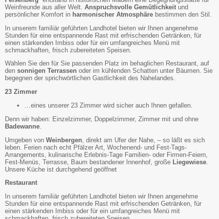
Weinfreunde aus aller Welt.
Anspruchsvolle Gemütlichkeit
und
persönlicher Komfort in
harmonischer Atmosphäre
bestimmen den Stil.
In unserem familiär geführten Landhotel bieten wir Ihnen angenehme
Stunden für eine entspannende Rast mit erfrischenden Getränken, für
einen stärkenden Imbiss oder für ein umfangreiches Menü mit
schmackhaften, frisch zubereiteten Speisen.
Wählen Sie den für Sie passenden Platz im behaglichen Restaurant, auf
den
sonnigen Terrassen
oder im kühlenden Schatten unter Bäumen. Sie
begegnen der sprichwörtlichen Gastlichkeit des Nahelandes.
23 Zimmer
…eines unserer 23 Zimmer wird sicher auch Ihnen gefallen.
Denn wir haben: Einzelzimmer, Doppelzimmer, Zimmer mit und ohne
Badewanne
.
Umgeben von
Weinbergen
, direkt am Ufer der Nahe, – so läßt es sich
leben. Ferien nach echt Pfälzer Art, Wochenend- und Fest-Tags-
Arrangements, kulinarische Erlebnis-Tage Familien- oder Firmen-Feiern,
Fest-Menüs, Terrasse, Baum bestandener Innenhof, große
Liegewiese
.
Unsere Küche ist durchgehend geöffnet
Restaurant
In unserem familiär geführten Landhotel bieten wir Ihnen angenehme
Stunden für eine entspannende Rast mit erfrischenden Getränken, für
einen stärkenden Imbiss oder für ein umfangreiches Menü mit
schmackhaften, frisch zubereiteten Speisen.