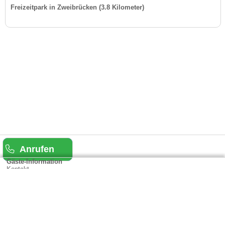
Freizeitpark in Zweibrücken (3.8 Kilometer)
Anrufen
Gäste-Information
Kontakt
Anbieter-Informationen
Anmelden & Werben
Über uns
Das sind wir
AGB und Datenschutz
Impressum
Sitemap