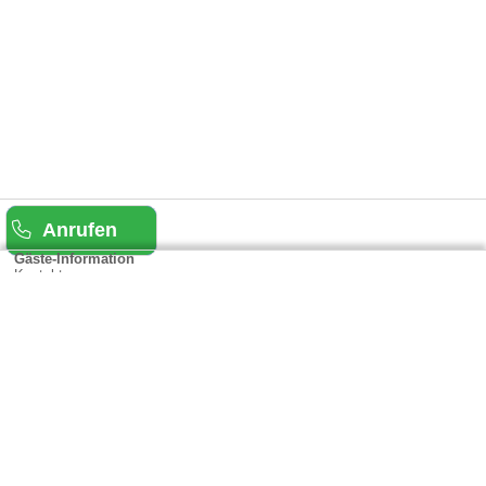
Anrufen
Gäste-Information
Kontakt
Anbieter-Informationen
Anmelden & Werben
Über uns
Das sind wir
AGB und Datenschutz
Impressum
Sitemap
Cookies verwalten
Weitere Portale
Urlaub in Rheinland-Pfalz
Urlaub in der Eifel
Urlaub in Hessen