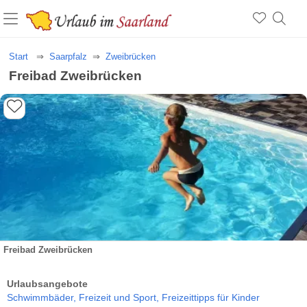
Start
Saarpfalz
Zweibrücken
Freibad Zweibrücken
Freibad Zweibrücken
Urlaubsangebote
Schwimmbäder,
Freizeit und Sport,
Freizeittipps für Kinder