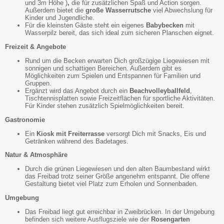
und 3m Höhe )
,
die für zusätzlichen Spaß und Action sorgen.
Außerdem bietet die
große Wasserrutsche
viel Abwechslung für
Kinder und Jugendliche.
Für die kleinsten Gäste steht ein eigenes
Babybecken
mit
Wasserpilz bereit, das sich ideal zum sicheren Planschen eignet.
Freizeit & Angebote
Rund um die Becken erwarten Dich großzügige Liegewiesen mit
sonnigen und schattigen Bereichen. Außerdem gibt es
Möglichkeiten zum Spielen und Entspannen für Familien und
Gruppen.
Ergänzt wird das Angebot durch ein
Beachvolleyballfeld
,
Tischtennisplatten sowie Freizeitflächen für sportliche Aktivitäten.
Für Kinder stehen zusätzlich Spielmöglichkeiten bereit.
Gastronomie
Ein
Kiosk mit Freiterrasse
versorgt Dich mit Snacks, Eis und
Getränken während des Badetages.
Natur & Atmosphäre
Durch die grünen Liegewiesen und den alten Baumbestand wirkt
das Freibad trotz seiner Größe angenehm entspannt. Die offene
Gestaltung bietet viel Platz zum Erholen und Sonnenbaden.
Umgebung
Das Freibad liegt gut erreichbar in Zweibrücken. In der Umgebung
befinden sich weitere Ausflugsziele wie der
Rosengarten